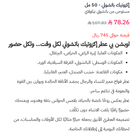
إكزوتيك باتشولي - 50 مل
مستوحى من باتشولي نيكولاي
78.26
107.83
قيمته حوالي 745 ريال
اوبشن بي عطر إكزوتيك باتشولي لكل وقت… ولكل حضور
المكونات العليا: إبرة الراعي، الخزامى، البرتقال.
المكونات الوسطى: الباتشولي، القرفة السيلانية، الورد.
مكونات القاعدة: خشب الصندل، العنبر، الفانيليا.
عطر فواح مميز للنساء والرجال يجسّد الأناقة الخالدة ويوازن بين القوة
والنعومة في تناغم ساحر.
عطر يعكس روحًا نابضة بالحياة، يلامس الحواس بثقة وهدوء، ويمنحك
حضورًا راقيًا يلفت الانتباه دون تكلّف.
تصميمه العطري الأنيق يجعله خيارًا مثاليًا لكل الأوقات والمناسبات، من
لحظاتك اليومية إلى إطلالاتك الخاصة.