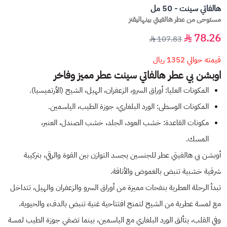
هالفاتي سينت - 50 مل
مستوحى من عطر هالفيتي بينهاليقنز
78.26
107.83
قيمته حوالي 1352 ريال
اوبشن بي عطر هالفاتي سينت عطر مميز وفاخر
المكونات العليا: أوراق السرو، الزعفران، الهيل، الشيح (الأرتميسيا).
المكونات الوسطى: الورد البلغاري، جوزة الطيب، الياسمين.
مكونات القاعدة: خشب العود، الجلد، خشب الصندل، العنبر،
المسك.
أوبشن بي هالفيتي عطر للجنسين يجسد التوازن بين القوة والرقي، بتركيبة
شرقية خشبية تنبض بالغموض والأناقة.
تبدأ الرحلة العطرية بنفحات مميزة من أوراق السرو والزعفران والهيل، تتداخل
مع لمسة عطرية من الشيح لتمنح افتتاحية غنية تنبض بالدفء والحيوية.
وفي القلب، يتألق الورد البلغاري مع الياسمين، بينما تضفي جوزة الطيب لمسة