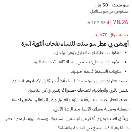
سو سنت - 50 مل
مستوحى من سو سكاندل
78.26
107.83
قيمته حوالي 670 ريال
أوبشن بي عطر سو سنت للنساء نفحات أنثوية آسرة
المكونات العليا: توت العليق، زهر البرتقال.
المكونات الوسطى: ياسمين سمباك"الفل"، مسك الروم.
مكونات القاعدة: قاعدة حليبية.
يجسد عطر أوبشن بي سو سنت للنساء أنوثةً جريئة في تركيبة زهرية حلوة
تنبض بالرقي والجاذبية، لتمنحك حضورًا لا يُنسى في كل مناسبة.
يفتتح العطر بنفحات مشرقة من توت العليق وزهر البرتقال، لتضفي لمسة
منعشة وحيوية تخطف الأنظار منذ الرشة الأولى.
ويتألق القلب بمزيج فاخر من الياسمين السامباك ومسك الروم، ليمنح العطر
طابعًا زهريًا غنيًا يجمع بين النعومة والفخامة.