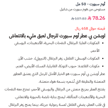
أوم سبورت - 50 مل
مستوحى من هوم سبورت من شانيل
78.26
107.83
قيمته حوالي 658 ريال
اوبشن بي عطر أوم سبورت للرجال لعبق مليء بالانتعاش
المكونات العليا: البرتقال، النفحات البحرية، الألدهيدات، اليوسفي
الأحمر.
المكونات الوسطى: الفلفل، زهر البرتقال (النيرولي)، خشب الأرز.
مكونات القاعدة: حبوب التونكا، الفانيليا، المسك الأبيض، العنبر.
عطر أوبشن بي أوم سبورت هو الخيار الأمثل للرجل الذي يعشق العطور
المنعشة والنظيفة التي تُشعره بنسمة هواء منعشة.
يفتتح العطر بمزيج منعش من البرتقال واليوسفي الأحمر، تمتزج معه النفحات
البحرية والألدهيدات المتألقة، ليمنح بداية نابضة بالحيوية والانتعاش.
في قلب العطر، يضفي الفلفل لمسة رجولية جريئة، بينما يمنح زهر البرتقال