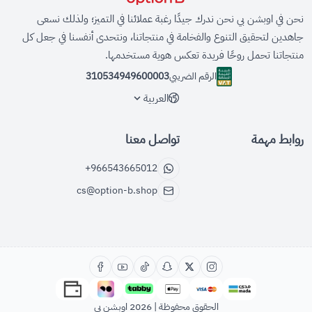
نحن في اوبشن بي نحن ندرك جيدًا رغبة عملائنا في التميز؛ ولذلك نسعى
جاهدين لتحقيق التنوع والفخامة في منتجاتنا، ونتحدى أنفسنا في جعل كل
منتجاتنا تحمل روحًا فريدة تعكس هوية مستخدمها.
الرقم الضريبي
310534949600003
العربية
روابط مهمة
تواصل معنا
+966543665012
cs@option-b.shop
الحقوق محفوظة | 2026
اوبشن بي