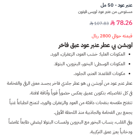
عنبر عود - 50 مل
مستوحى من عنبر عود لويس فيتون
78.26
107.83
قيمته حوالي 2800 ريال
اوبشن بي عطر عنبر عود عبق فاخر
المكونات العليا: خشب العود، الزعفران، الورد.
المكونات الوسطى: البخور، البنزوين، البتولا.
مكونات القاعدة: العنبر، الجلود.
عطر عنبر عود من أوبشن بي هو عطر جلدي فاخر يجسد معنى الرقي والفخامة
في كل تفاصيله، بتكوين عميق يعكس حضوراً قوياً وأناقة لافتة.
تتفتح ملامحه بنفحات دافئة من العود والزعفران والورد، لتمنح انطباعاً غنياً
يجمع بين الفخامة والجاذبية منذ اللحظة الأولى.
وفي القلب، ينساب البخور مع البنزوين ولمسات البتولا ليضفي طابعاً غامضاً
ودخانياً يعزز عمق التركيبة.