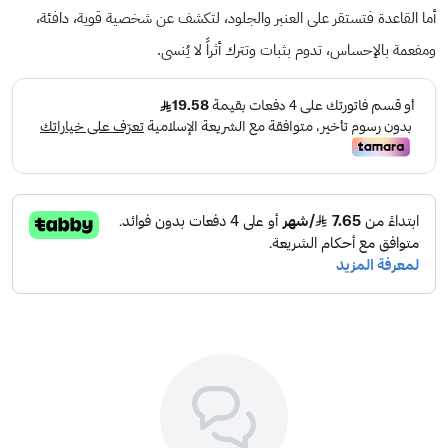
أما القاعدة فتستقر على العنبر والجلود، لتكشف عن شخصية قوية، دافئة،
ومفعمة بالإحساس، تدوم بثبات وتترك أثراً لا يُنسى.