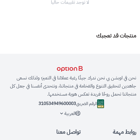
لا توجد تقييمات حاليا
منتجات قد تعجبك
نحن في اوبشن بي نحن ندرك جيدًا رغبة عملائنا في التميز؛ ولذلك نسعى
جاهدين لتحقيق التنوع والفخامة في منتجاتنا، ونتحدى أنفسنا في جعل كل
منتجاتنا تحمل روحًا فريدة تعكس هوية مستخدمها.
الرقم الضريبي
310534949600003
العربية
روابط مهمة
تواصل معنا