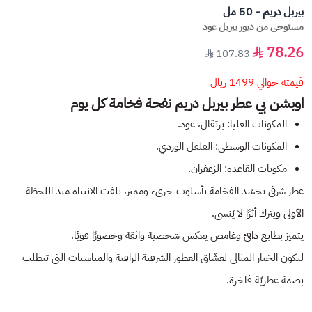
بيربل دريم - 50 مل
مستوحى من ديور بيربل عود
78.26
107.83
قيمته حوالي 1499 ريال
اوبشن بي عطر بيربل دريم نفحة فخامة كل يوم
المكونات العليا: برتقال، عود.
المكونات الوسطى: الفلفل الوردي.
مكونات القاعدة: الزعفران.
عطر شرقي يجسّد الفخامة بأسلوب جريء ومميز، يلفت الانتباه منذ اللحظة
الأولى ويترك أثرًا لا يُنسى.
يتميز بطابع دافئ وغامض يعكس شخصية واثقة وحضورًا قويًا.
ليكون الخيار المثالي لعشّاق العطور الشرقية الراقية والمناسبات التي تتطلب
بصمة عطريّة فاخرة.