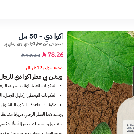
اكوا دي - 50 مل
مستوحى من عطر اكوا دي جيو ارماني پر
78.26
107.83
قيمته حوالي 512 ريال
اوبشن بي عطر اكوا دي للرجا
المكونات العليا: نوتات بحرية، البر
المكونات الوسطى: إكليل الجبل، المر
مكونات القاعدة: البخور، الباتشولي.
يجسد هذا العطر الرجالي مزيجًا متناغم
والفصول، ليمنحك حضورًا أنيقًا لا يُنسى
يفتتح العطر بنفحات بحرية منعشة تمتزج