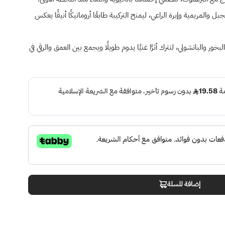
والمريمية وإبرة الراعي، ليمنح التركيبة طابعًا أروماتيكًا أنيقًا يعكس
ر والباتشولي، لتترك أثرًا غنيًا يدوم طويلًا ويجمع بين العمق والرقي في
إضافة للسلة